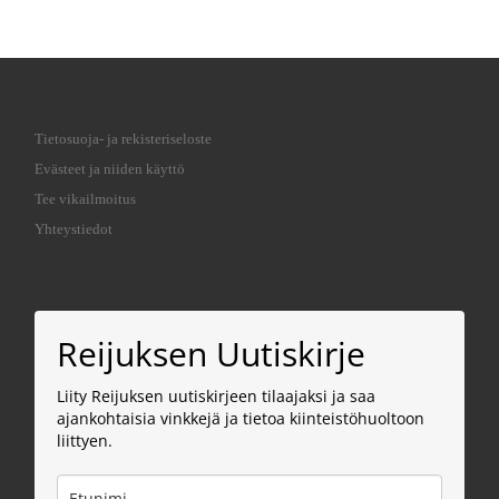
Tietosuoja- ja rekisteriseloste
Evästeet ja niiden käyttö
Tee vikailmoitus
Yhteystiedot
Reijuksen Uutiskirje
Liity Reijuksen uutiskirjeen tilaajaksi ja saa
ajankohtaisia vinkkejä ja tietoa kiinteistöhuoltoon
liittyen.