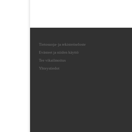
Tietosuoja- ja rekisteriseloste
Evästeet ja niiden käyttö
Tee vikailmoitus
Yhteystiedot