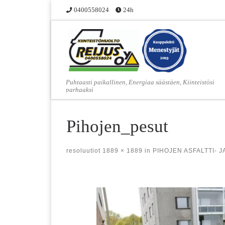
0400558024
24h
Skip to content
Puhtaasti paikallinen, Energiaa säästäen, Kiinteistösi
parhaaksi
Pihojen_pesut
resoluutiot
1889 × 1889
in
PIHOJEN ASFALTTI- 
Images navigation