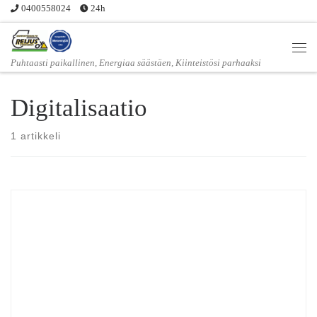
0400558024
24h
Skip to content
Vali
Puhtaasti paikallinen, Energiaa säästäen, Kiinteistösi parhaaksi
Digitalisaatio
1 artikkeli