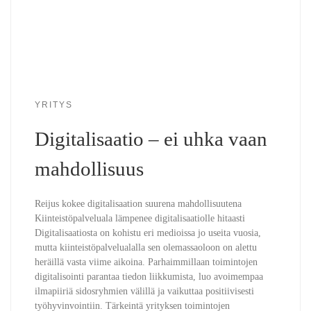
YRITYS
Digitalisaatio – ei uhka vaan
mahdollisuus
Reijus kokee digitalisaation suurena mahdollisuutena
Kiinteistöpalveluala lämpenee digitalisaatiolle hitaasti
Digitalisaatiosta on kohistu eri medioissa jo useita vuosia,
mutta kiinteistöpalvelualalla sen olemassaoloon on alettu
heräillä vasta viime aikoina. Parhaimmillaan toimintojen
digitalisointi parantaa tiedon liikkumista, luo avoimempaa
ilmapiiriä sidosryhmien välillä ja vaikuttaa positiivisesti
työhyvinvointiin. Tärkeintä yrityksen toimintojen