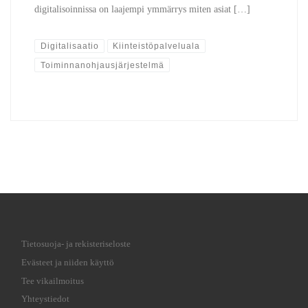
digitalisoinnissa on laajempi ymmärrys miten asiat […]
Digitalisaatio
Kiinteistöpalveluala
Toiminnanohjausjärjestelmä
Tietosuoja- ja rekisteriseloste
Evästeet ja niiden käyttö
Tee vikailmoitus
Yhteystiedot