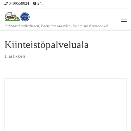
0400558024
24h
Skip to content
Vali
Puhtaasti paikallinen, Energiaa säästäen, Kiinteistösi parhaaksi
Kiinteistöpalveluala
1 artikkeli