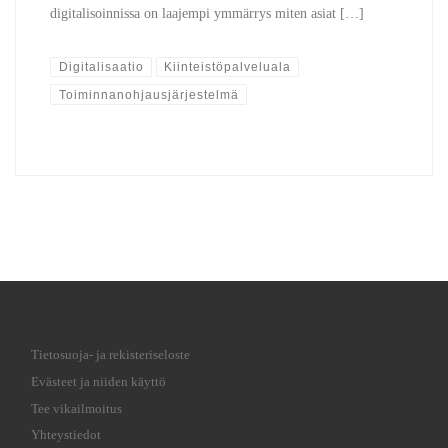
digitalisoinnissa on laajempi ymmärrys miten asiat […]
Digitalisaatio
Kiinteistöpalveluala
Toiminnanohjausjärjestelmä
Tietosuoja- ja rekisteriseloste
Evästeet ja niiden käyttö
Tee vikailmoitus
Yhteystiedot