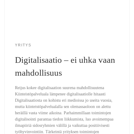
YRITYS
Digitalisaatio – ei uhka vaan
mahdollisuus
Reijus kokee digitalisaation suurena mahdollisuutena
Kiinteistöpalveluala lämpenee digitalisaatiolle hitaasti
Digitalisaatiosta on kohistu eri medioissa jo useita vuosia,
mutta kiinteistöpalvelualalla sen olemassaoloon on alettu
heräillä vasta viime aikoina. Parhaimmillaan toimintojen
digitalisointi parantaa tiedon liikkumista, luo avoimempaa
ilmapiiriä sidosryhmien välillä ja vaikuttaa positiivisesti
työhyvinvointiin. Tärkeintä yrityksen toimintojen